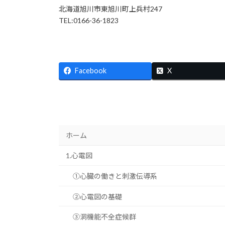
北海道旭川市東旭川町上兵村247
TEL:0166-36-1823
Facebook
X
ホーム
1.心電図
①心臓の働きと刺激伝導系
②心電図の基礎
③洞機能不全症候群