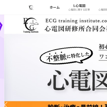
コ
ナ
1.心電図
ホーム
ン
ビ
心電図に関する記事
心電図
テ
ゲ
ン
ー
ツ
シ
へ
ョ
ス
ン
キ
に
ッ
移
プ
動