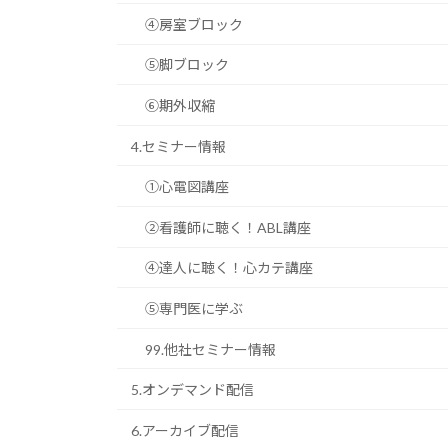
④房室ブロック
⑤脚ブロック
⑥期外収縮
4.セミナー情報
①心電図講座
②看護師に聴く！ABL講座
④達人に聴く！心カテ講座
⑤専門医に学ぶ
99.他社セミナー情報
5.オンデマンド配信
6.アーカイブ配信