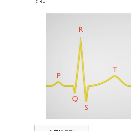
です。
: