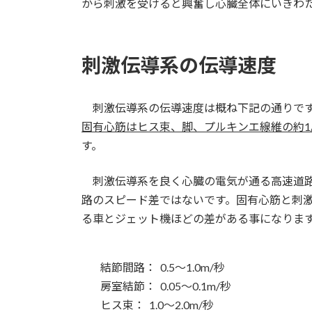
から刺激を受けると興奮し心臓全体にいきわ
刺激伝導系の伝導速度
刺激伝導系の伝導速度は概ね下記の通りです
固有心筋はヒス束、脚、プルキンエ線維の約1/
す。
刺激伝導系を良く心臓の電気が通る高速道路
路のスピード差ではないです。固有心筋と刺激
る車とジェット機ほどの差がある事になりま
結節間路： 0.5～1.0m/秒
房室結節： 0.05～0.1m/秒
ヒス束： 1.0～2.0m/秒