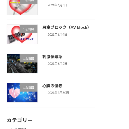
1.心電図
2021年6月5日
房室ブロック（AV block）
1.心電図
2021年6月4日
刺激伝導系
1.心電図
2021年6月2日
心臓の働き
1.心電図
2021年5月30日
カテゴリー