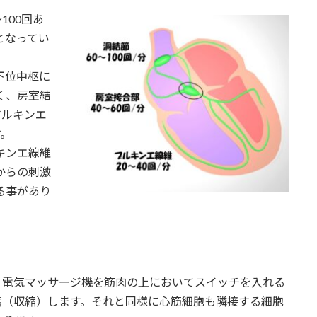
100回あ
となってい
下位中枢に
く、房室結
プルキンエ
す。
キンエ線維
からの刺激
る事があり
電気マッサージ機を筋肉の上においてスイッチを入れる
奮（収縮）します。それと同様に心筋細胞も隣接する細胞