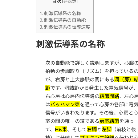
目次
[
非表示
]
1.
刺激伝導系の名称
2.
刺激伝導系の自動能
3.
刺激伝導系の伝導速度
刺激伝導系の名称
次の自動能で詳しく説明しますが、心臓
拍動の歩調取り（リズム）を担っている
が、右房と上大静脈の間にある
洞（房）
節
です。洞結節から発生した電気信号が
右心房は心房内伝導路の
結節間路
、左心
は
バッハマン束
を通って心房の各部に電
信号がいきわたります。その後、心房と
室の間の唯一の道である
房室結節
を通っ
て、
His束
、そして
右脚
と
左脚
（前枝と後
枝）に分岐して
プルキンエ線維
へ伝わり