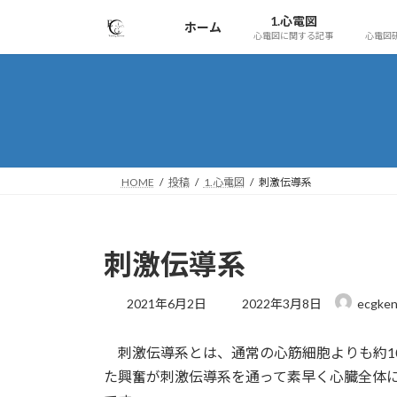
コ
ナ
1.心電図
ホーム
ン
ビ
心電図に関する記事
心電図
テ
ゲ
ン
ー
ツ
シ
へ
ョ
ス
ン
キ
に
ッ
移
HOME
投稿
1.心電図
刺激伝導系
プ
動
刺激伝導系
最
2021年6月2日
2022年3月8日
ecgken
終
更
刺激伝導系とは、通常の心筋細胞よりも約1
新
日
た興奮が刺激伝導系を通って素早く心臓全体
時