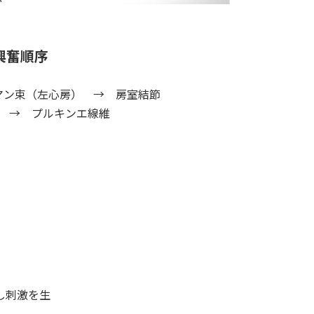
興奮順序
ン束（左心房） → 房室結節
 → プルキンエ線維
し刺激を生