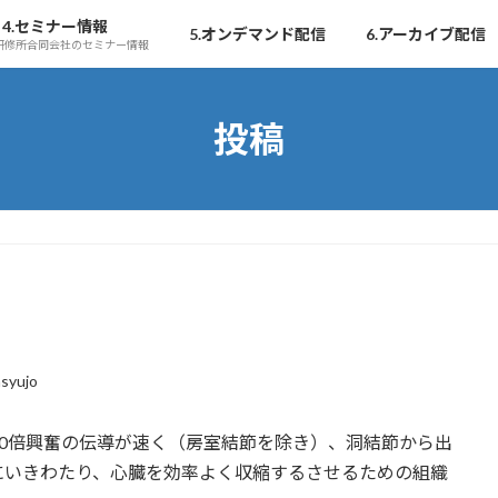
4.セミナー情報
5.オンデマンド配信
6.アーカイブ配信
研修所合同会社のセミナー情報
投稿
syujo
0倍興奮の伝導が速く（房室結節を除き）、洞結節から出
にいきわたり、心臓を効率よく収縮するさせるための組織