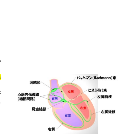
の
の
結
、
房
気
心
心