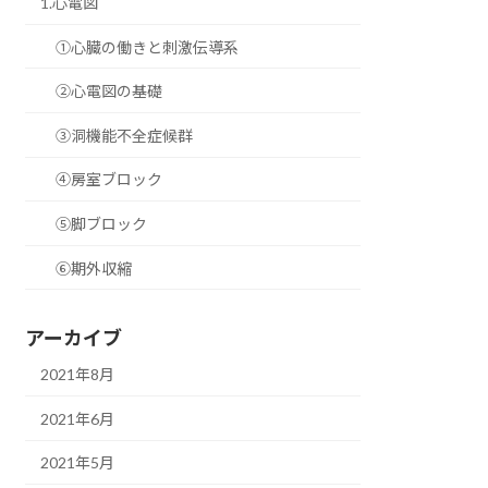
1.心電図
①心臓の働きと刺激伝導系
②心電図の基礎
③洞機能不全症候群
④房室ブロック
⑤脚ブロック
⑥期外収縮
アーカイブ
2021年8月
2021年6月
2021年5月