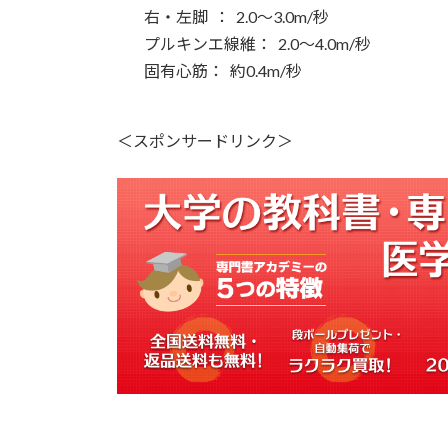
右・左脚 ： 2.0～3.0m/秒
プルキンエ線維： 2.0～4.0m/秒
固有心筋： 約0.4m/秒
＜スポンサードリンク＞